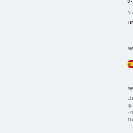
0 -
Do
LI
MA
MA
El
qu
FY
1)