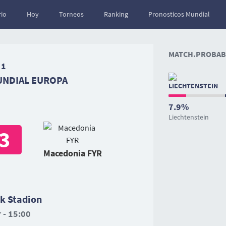
io
Hoy
Torneos
Ranking
Pronosticos Mundial
MATCH.PROBABI
 1
UNDIAL EUROPA
7.9%
Liechtenstein
3
Macedonia FYR
k Stadion
 - 15:00