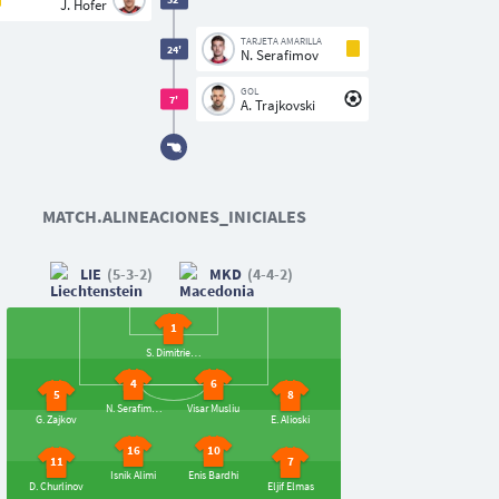
J. Hofer
TARJETA AMARILLA
24'
N. Serafimov
GOL
7'
A. Trajkovski
MATCH.ALINEACIONES_INICIALES
LIE
(5-3-2)
MKD
(4-4-2)
1
S. Dimitrievski
4
6
5
8
N. Serafimov
Visar Musliu
G. Zajkov
E. Alioski
16
10
11
7
Isnik Alimi
Enis Bardhi
D. Churlinov
Eljif Elmas