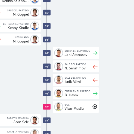
Dennis Salanović
SALE DEL PARTIDO
55'
M. Göppel
ENTRA EN EL PARTIDO
55'
Kenny Kindle
LESIONADO
54'
M. Göppel
ENTRA EN EL PARTIDO
46'
Jani Atanasov
SALE DEL PARTIDO
46'
N. Serafimov
SALE DEL PARTIDO
46'
Isnik Alimi
ENTRA EN EL PARTIDO
46'
B. Ilievski
GOL
42'
Visar Musliu
TARJETA AMARILLA
38'
Aron Sele
TARJETA AMARILLA
32'