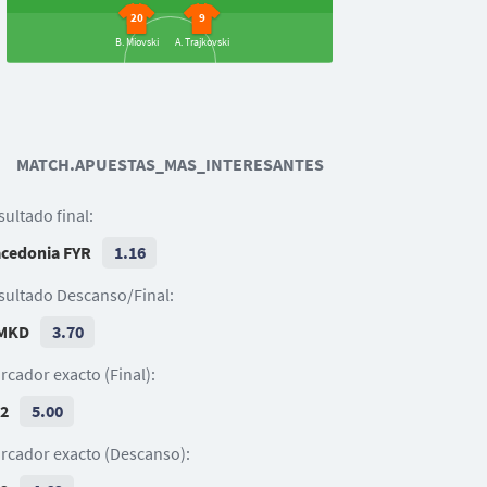
20
9
B. Miovski
A. Trajkovski
22
11
Willy Pizzi
Dennis Salanović
17
MATCH.APUESTAS_MAS_INTERESANTES
8
18
Simon Luchinger
Aron Sele
Nicolas Hasler
5
20
sultado final:
3
4
10
J. Hofer
S. Wolfinger
M. Göppel
Lars Traber
cedonia FYR
1.16
Sandro Wieser
1
sultado Descanso/Final:
B. Büchel
MKD
3.70
rcador exacto (Final):
 2
5.00
rcador exacto (Descanso):