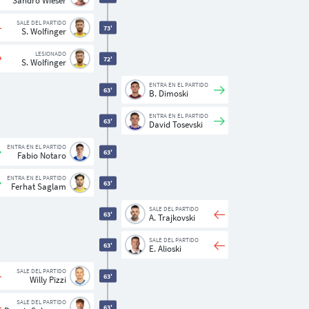
Sandro Wieser
SALE DEL PARTIDO
73'
S. Wolfinger
LESIONADO
72'
S. Wolfinger
ENTRA EN EL PARTIDO
63'
B. Dimoski
ENTRA EN EL PARTIDO
63'
David Tosevski
ENTRA EN EL PARTIDO
63'
Fabio Notaro
ENTRA EN EL PARTIDO
63'
Ferhat Saglam
SALE DEL PARTIDO
63'
A. Trajkovski
SALE DEL PARTIDO
63'
E. Alioski
SALE DEL PARTIDO
63'
Willy Pizzi
SALE DEL PARTIDO
63'