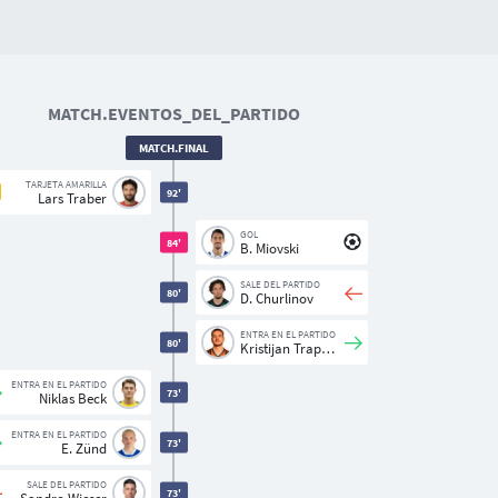
MATCH.EVENTOS_DEL_PARTIDO
MATCH.FINAL
TARJETA AMARILLA
92'
Lars Traber
GOL
84'
B. Miovski
SALE DEL PARTIDO
80'
D. Churlinov
ENTRA EN EL PARTIDO
80'
Kristijan Trapanovski
ENTRA EN EL PARTIDO
73'
Niklas Beck
ENTRA EN EL PARTIDO
73'
E. Zünd
SALE DEL PARTIDO
73'