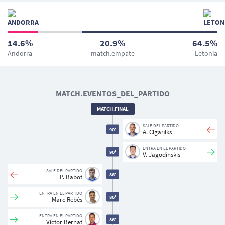
14.6%
20.9%
64.5%
Andorra
match.empate
Letonia
MATCH.EVENTOS_DEL_PARTIDO
MATCH.FINAL
SALE DEL PARTIDO
90'
A. Cigaņiks
ENTRA EN EL PARTIDO
90'
V. Jagodinskis
SALE DEL PARTIDO
86'
P. Babot
ENTRA EN EL PARTIDO
86'
Marc Rebés
ENTRA EN EL PARTIDO
86'
Víctor Bernat