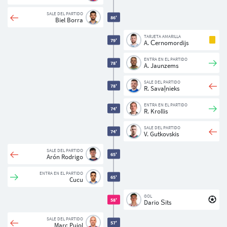
SALE DEL PARTIDO
86'
Biel Borra
TARJETA AMARILLA
79'
A. Černomordijs
ENTRA EN EL PARTIDO
78'
A. Jaunzems
SALE DEL PARTIDO
78'
R. Savaļnieks
ENTRA EN EL PARTIDO
74'
R. Krollis
SALE DEL PARTIDO
74'
V. Gutkovskis
SALE DEL PARTIDO
65'
Arón Rodrigo
ENTRA EN EL PARTIDO
65'
Cucu
GOL
58'
Dario Šits
SALE DEL PARTIDO
57'
Marc Pujol