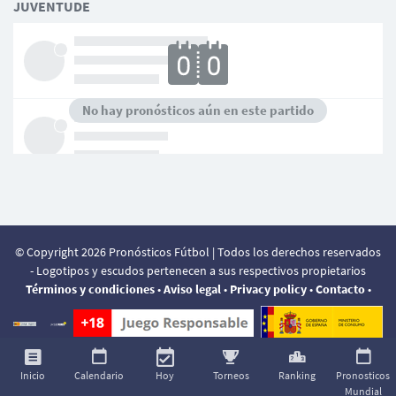
JUVENTUDE
No hay pronósticos aún en este partido
© Copyright 2026 Pronósticos Fútbol | Todos los derechos reservados
- Logotipos y escudos pertenecen a sus respectivos propietarios
Términos y condiciones
•
Aviso legal
•
Privacy policy
•
Contacto
•
Su experiencia en este sitio será mejorada con el uso de
Inicio
Calendario
Hoy
Torneos
Ranking
Pronosticos
Aceptar
cookies.
Mundial