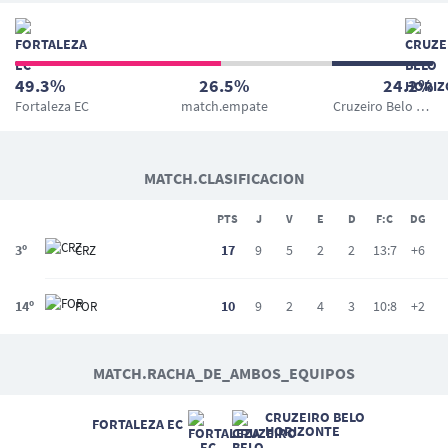
49.3%
26.5%
24.2%
Fortaleza EC
match.empate
Cruzeiro Belo Horizonte
MATCH.CLASIFICACION
PTS
J
V
E
D
F:C
DG
3º
17
9
5
2
2
13:7
+6
CRZ
14º
10
9
2
4
3
10:8
+2
FOR
MATCH.RACHA_DE_AMBOS_EQUIPOS
CRUZEIRO BELO
FORTALEZA EC
HORIZONTE