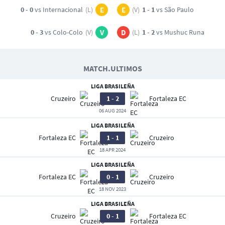
0 - 0
vs Internacional
(L)
E
E
(V)
1 - 1
vs São Paulo
0 - 3
vs Colo-Colo
(V)
V
D
(L)
1 - 2
vs Mushuc Runa
MATCH.ULTIMOS
LIGA BRASILEÑA
Cruzeiro
1 - 2
Fortaleza EC
06 AUG 2024
LIGA BRASILEÑA
Fortaleza EC
1 - 1
Cruzeiro
18 APR 2024
LIGA BRASILEÑA
Fortaleza EC
0 - 1
Cruzeiro
18 NOV 2023
LIGA BRASILEÑA
Cruzeiro
0 - 1
Fortaleza EC