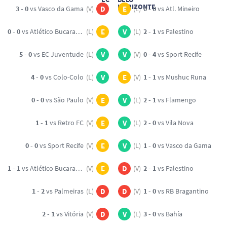
3 - 0
vs Vasco da Gama
(V)
D
E
(L)
0 - 0
vs Atl. Mineiro
0 - 0
vs Atlético Bucaramanga
(L)
E
V
(L)
2 - 1
vs Palestino
5 - 0
vs EC Juventude
(L)
V
V
(V)
0 - 4
vs Sport Recife
4 - 0
vs Colo-Colo
(L)
V
E
(V)
1 - 1
vs Mushuc Runa
0 - 0
vs São Paulo
(V)
E
V
(L)
2 - 1
vs Flamengo
1 - 1
vs Retro FC
(V)
E
V
(L)
2 - 0
vs Vila Nova
0 - 0
vs Sport Recife
(V)
E
V
(L)
1 - 0
vs Vasco da Gama
1 - 1
vs Atlético Bucaramanga
(V)
E
D
(V)
2 - 1
vs Palestino
1 - 2
vs Palmeiras
(L)
D
D
(V)
1 - 0
vs RB Bragantino
2 - 1
vs Vitória
(V)
D
V
(L)
3 - 0
vs Bahía