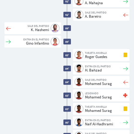
92'
A. Mahajna
SALE DEL PARTIDO
92'
A. Bareiro
SALE DEL PARTIDO
89'
K. Hashemi
ENTRA EN EL PARTIDO
89'
Gino Infantino
TARJETA AMARILLA
85'
Roger Guedes
ENTRA EN EL PARTIDO
84'
H. Bahzad
SALE DEL PARTIDO
84'
Mohamed Surag
LESIONADO
83'
Mohamed Surag
TARJETA AMARILLA
83'
Mohamed Surag
ENTRA EN EL PARTIDO
80'
Naif Al-Hadhrami
SALE DEL PARTIDO