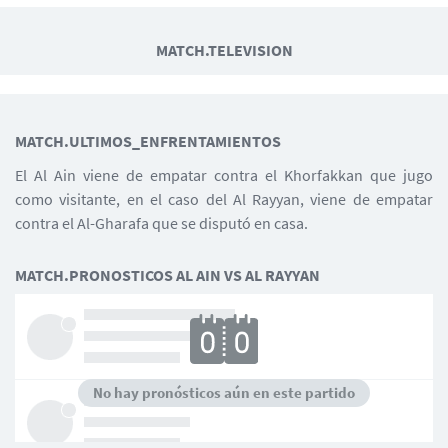
21
10
S. Rahimi
Kaku
MATCH.TELEVISION
72
20
70
5
Mohamed Awadalla
M. Palacios
Abdoul Karim Traore
Yong-Woo Park
15
11
3
16
MATCH.ULTIMOS_ENFRENTAMIENTOS
Erik
Bandar
K. Autonne
K. Hashemi
El Al Ain viene de empatar contra el Khorfakkan que jugo
17
como visitante, en el caso del Al Rayyan, viene de empatar
K. Essa
contra el Al-Gharafa que se disputó en casa.
MATCH.PRONOSTICOS AL AIN VS AL RAYYAN
No hay pronósticos aún en este partido