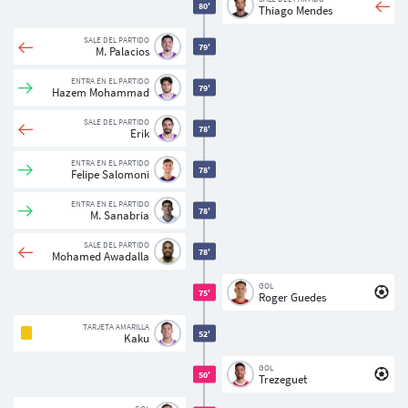
80'
Thiago Mendes
SALE DEL PARTIDO
79'
M. Palacios
ENTRA EN EL PARTIDO
79'
Hazem Mohammad
Usuarios
SALE DEL PARTIDO
78'
Erik
ENTRA EN EL PARTIDO
78'
Felipe Salomoni
ENTRA EN EL PARTIDO
78'
M. Sanabria
SALE DEL PARTIDO
78'
Mohamed Awadalla
GOL
75'
Roger Guedes
TARJETA AMARILLA
52'
Kaku
GOL
50'
Trezeguet