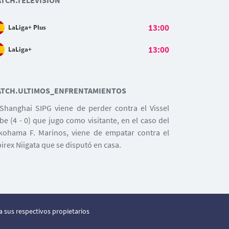
TCH.TELEVISION
98
97
27
22
16
Mateus Vital
Léo Souza
Feng Jin
Matheus Jussa
Xu Xin
13:00
LaLiga+ Plus
32
19
2
3
Li Shuai
Zhen'ao Wang
13:00
LaLiga+
Ang Li
Jiang Guangtai
1
Yan Junling
TCH.ULTIMOS_ENFRENTAMIENTOS
 Shanghai SIPG viene de perder contra el Vissel
be (4 - 0) que jugo como visitante, en el caso del
kohama F. Marinos, viene de empatar contra el
birex Niigata que se disputó en casa.
 sus respectivos propietarios