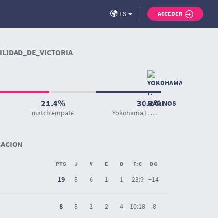
ES
ACCEDER
LIDAD_DE_VICTORIA
21.4%
30.2%
match.empate
Yokohama F. Marinos
CACION
PTS
J
V
E
D
F:C
DG
19
8
6
1
1
23:9
+14
8
8
2
2
4
10:18
-8