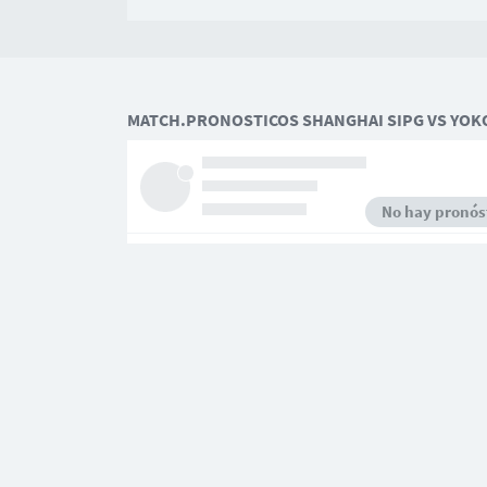
MATCH.PRONOSTICOS SHANGHAI SIPG VS YOK
No hay pronóst