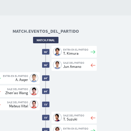
MATCH.EVENTOS_DEL_PARTIDO
MATCH.FINAL
ENTRA EN EL PARTIDO
96'
T. Kimura
SALE DEL PARTIDO
96'
Jun Amano
ENTRA EN EL PARTIDO
84'
A. Asqer
SALE DEL PARTIDO
84'
Zhen'ao Wang
SALE DEL PARTIDO
73'
Mateus Vital
SALE DEL PARTIDO
73'
T. Suzuki
ENTRA EN EL PARTIDO
73'