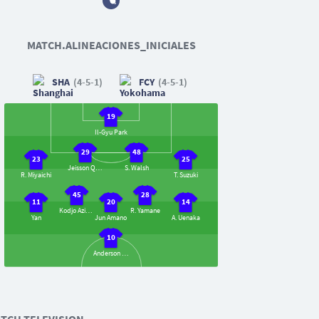
MATCH.ALINEACIONES_INICIALES
SHA
(4-5-1)
FCY
(4-5-1)
19
Il-Gyu Park
29
48
23
25
Jeisson Quiñónes
S. Walsh
R. Miyaichi
T. Suzuki
45
28
11
20
14
Kodjo Aziangbe
R. Yamane
Yan
Jun Amano
A. Uenaka
10
Anderson Lopes
9
Gustavo