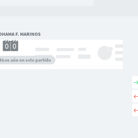
OHAMA F. MARINOS
icos aún en este partido