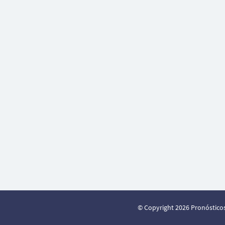
© Copyright 2026 Pronósticos